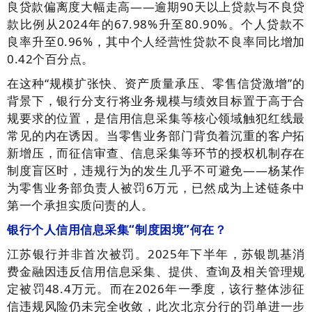
良贷款偏离度大幅走高——逾期90天以上贷款与不良贷
款比例从2024年的67.98%升至80.90%。个人贷款不
良率升至0.96%，其中个人经营性贷款不良率同比增加
0.42个百分点。
在这种“规模扩张快、资产质量承压、零售信贷激增”的
背景下，银行分支行将业务规模与绩效目标置于高于合
规要求的位置，是信用信息采集等核心领域触犯红线最
常见的内在诱因。当零售业务部门背负着沉重的客户拓
新增压，而征信审查、信息采集等环节的授权机制存在
制度盲区时，违规行为的发生几乎不可避免——杨某作
为零售业务部负责人被罚6万元，已然成为上述链条中
第一个承担实质问责的人。
银行个人信用信息采集“制度困境”何在？
江苏银行并非首次被罚。2025年下半年，苏银凯基消
费金融因违反信用信息采集、提供、查询及相关管理规
定被罚48.4万元。而在2026年一季度，该行整体涉征
信违规风险仍未完全收敛，此次北京分行的罚单进一步