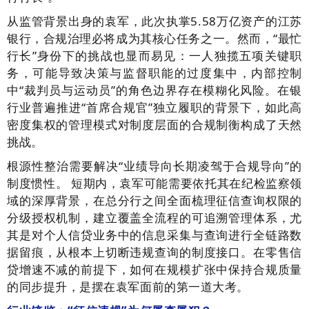
从监管背景出身的袁军，此次执掌5.58万亿资产的江苏
银行，合规治理必将成为其核心任务之一。然而，“最忙
行长”身份下的挑战也显而易见：一人独揽五项关键职
务，可能导致决策与监督职能的过度集中，内部控制
中“裁判员与运动员”的角色边界存在模糊化风险。在银
行业普遍推进“首席合规官”独立履职的背景下，如此高
密度集权的管理模式对制度层面的合规制衡构成了天然
挑战。
根源性整治需要解决“业绩导向长期凌驾于合规导向”的
制度惯性。 短期内，袁军可能需要依托其在纪检监察领
域的深厚背景，在总分行之间全面梳理征信查询权限的
分级授权机制，建立覆盖全流程的可追溯管理体系，尤
其是对个人信贷业务中的信息采集与查询进行全链路数
据留痕，从根本上切断违规查询的制度接口。在零售信
贷增速不减的前提下，如何在规模扩张中保持合规质量
的同步提升，是摆在袁军面前的第一道大考。