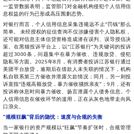
一监管数据表明，监管部门对金融机构侵犯个人信用信
息权益的行为已形成高压围剿态势。
对银行而言，个人信用信息采集违规远不止“罚钱”那么
简单。 未经授权的征信查询不仅涉嫌侵害个人隐私权，
还可能对信息主体信贷资格造成潜在误判、误导授信决
策。在黑猫投诉平台上，以“江苏银行”为关键词的投诉
超过3000条，问题集中在暴力催收、违规放贷、侵犯
隐私等方面。2025年8月，有消费者投诉江苏银行通过
美团平台放贷，逾期后在借款人未失联的情况下，机构
私自联系第三方催收并泄露欠款情况；同月，另一则投
诉直指“违规高额放贷，暴力催收骚扰亲友”；9月，还有
投诉称休息时间暴力催收、扬言泄露个人债务信息。个
人信用信息在催收环节的滥用，正在从灰色地带走向风
口浪尖。
“规模狂飙”背后的隐忧：速度与合规的失衡
当一家银行的资产规模以“狂飙”节奏扩张时，合规管理