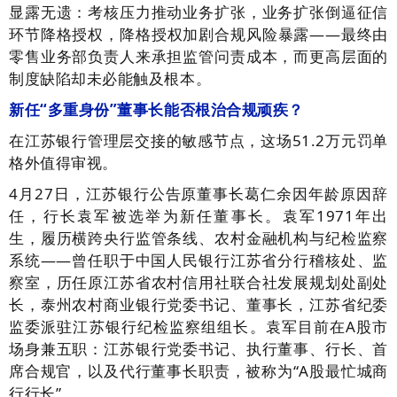
显露无遗：考核压力推动业务扩张，业务扩张倒逼征信
环节降格授权，降格授权加剧合规风险暴露——最终由
零售业务部负责人来承担监管问责成本，而更高层面的
制度缺陷却未必能触及根本。
新任“多重身份”董事长能否根治合规顽疾？
在江苏银行管理层交接的敏感节点，这场51.2万元罚单
格外值得审视。
4月27日，江苏银行公告原董事长葛仁余因年龄原因辞
任，行长袁军被选举为新任董事长。袁军1971年出
生，履历横跨央行监管条线、农村金融机构与纪检监察
系统——曾任职于中国人民银行江苏省分行稽核处、监
察室，历任原江苏省农村信用社联合社发展规划处副处
长，泰州农村商业银行党委书记、董事长，江苏省纪委
监委派驻江苏银行纪检监察组组长。袁军目前在A股市
场身兼五职：江苏银行党委书记、执行董事、行长、首
席合规官，以及代行董事长职责，被称为“A股最忙城商
行行长”。