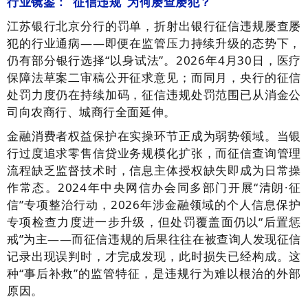
行业镜鉴：“征信违规”为何屡查屡犯？
江苏银行北京分行的罚单，折射出银行征信违规屡查屡
犯的行业通病——即便在监管压力持续升级的态势下，
仍有部分银行选择“以身试法”。2026年4月30日，医疗
保障法草案二审稿公开征求意见；而同月，央行的征信
处罚力度仍在持续加码，征信违规处罚范围已从消金公
司向农商行、城商行全面延伸。
金融消费者权益保护在实操环节正成为弱势领域。当银
行过度追求零售信贷业务规模化扩张，而征信查询管理
流程缺乏监督技术时，信息主体授权缺失即成为日常操
作常态。2024年中央网信办会同多部门开展“清朗·征
信”专项整治行动，2026年涉金融领域的个人信息保护
专项检查力度进一步升级，但处罚覆盖面仍以“后置惩
戒”为主——而征信违规的后果往往在被查询人发现征信
记录出现误判时，才完成发现，此时损失已经构成。这
种“事后补救”的监管特征，是违规行为难以根治的外部
原因。