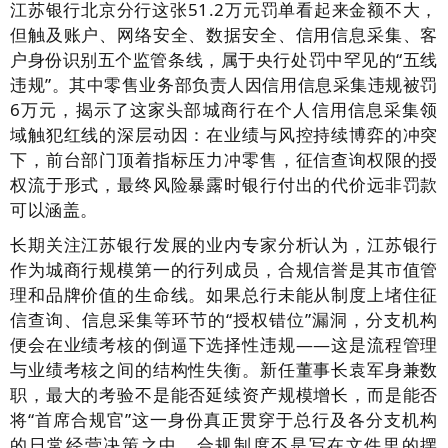
江苏银行北京分行这张51.2万元罚单看起来金额不大，
但触及账户、网络安全、数据安全、信用信息采集、客
户身份识别五个监管条线，属于央行处罚中罕见的“五线
违规”。其中零售业务部负责人因信用信息采集违规被罚
6万元，揭示了这家头部城商行在个人信用信息采集领
域触犯红线的深层动因：在业绩与风控持续博弈的冲突
下，前台部门顶着指标压力冲零售，征信查询权限的授
权流于形式，最终风险暴露时银行付出的代价远非罚款
可以涵盖。
长期关注江苏银行发展的业内专家分析认为，江苏银行
作为城商行规模第一的行列成员，合规信誉是其市值管
理和品牌价值的生命线。如果总行未能从制度上堵住征
信查询、信息采集等环节的“授权错位”漏洞，分支机构
便会在业绩考核的倒逼下选择性违规——这是流程管理
与业绩考核之间的结构性失衡。新任董事长袁军身兼数
职，最大的考验不是能否延续资产规模增长，而是能否
将“首席合规官”这一身份真正贯穿于总行及各分支机构
的日常经营决策之中。合规制度不是写在文件里的摆